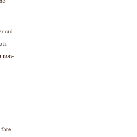
ono
er cui
uti.
ù non-
 fare