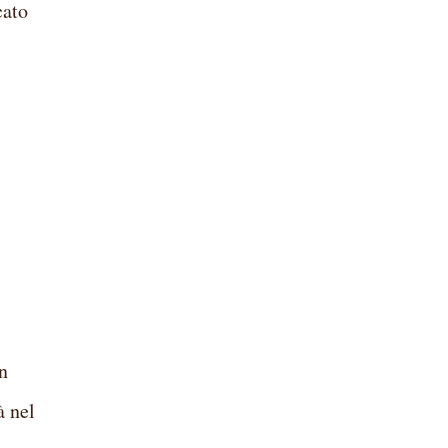
cato
un
à nel