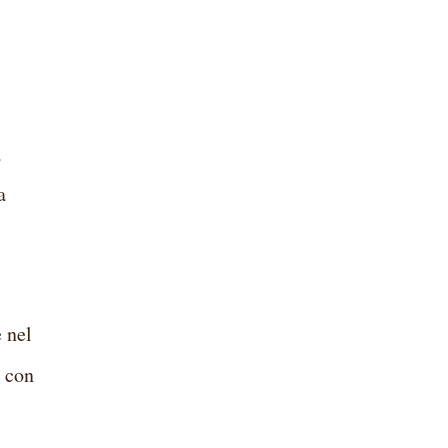
i
a
a
e nel
, con