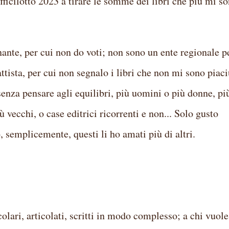
fficilotto 2023 a tirare le somme dei libri che più mi s
te, per cui non do voti; non sono un ente regionale p
tista, per cui non segnalo i libri che non mi sono piaci
senza pensare agli equilibri, più uomini o più donne, pi
ù vecchi, o case editrici ricorrenti e non... Solo gusto
o, semplicemente, questi li ho amati più di altri.
olari, articolati, scritti in modo complesso; a chi vuole