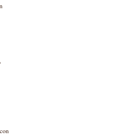
in
o
 con