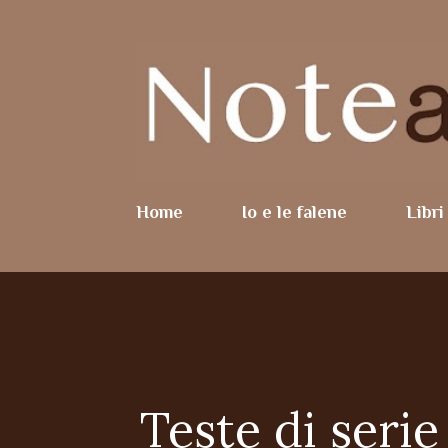
Home
Io e le falene
Libri
Teste di seri