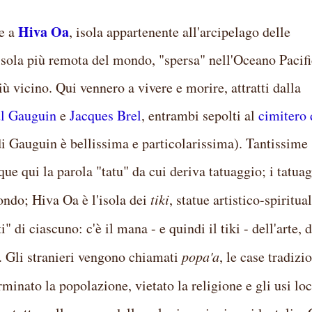
Hiva Oa
ge a
, isola appartenente all'arcipelago delle
isola più remota del mondo, "spersa" nell'Oceano Pacifi
ù vicino. Qui vennero a vivere e morire, attratti dalla
l Gauguin
e
Jacques Brel
, entrambi sepolti al
cimitero 
 di Gauguin è bellissima e particolarissima). Tantissime
que qui la parola "tatu" da cui deriva tatuaggio; i tatua
ondo; Hiva Oa è l'isola dei
tiki
, statue artistico-spiritual
ti" di ciascuno: c'è il mana - e quindi il tiki - dell'arte, 
.. Gli stranieri vengono chiamati
popa'a
, le case tradizi
rminato la popolazione, vietato la religione e gli usi loc