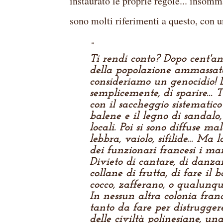
instaurato le proprie regole... insomm
sono molti riferimenti a questo, con u
Ti rendi conto? Dopo cent'an
della popolazione ammassata 
consideriamo un genocidio! L
semplicemente, di sparire... 
con il saccheggio sistematico
balene e il legno di sandal
locali. Poi si sono diffuse mal
lebbra, vaiolo, sifilide... Ma
dei funzionari francesi i ma
Divieto di cantare, di danzar
collane di frutta, di fare il
cocco, zafferano, o qualunque
In nessun altra colonia franc
tanto da fare per distrugger
delle civiltà polinesiane, un