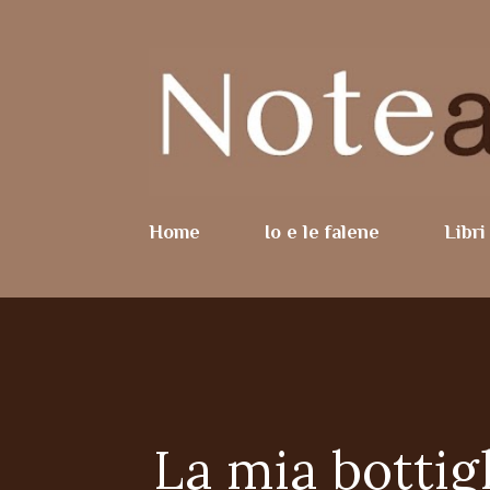
Home
Io e le falene
Libri
La mia bottigl