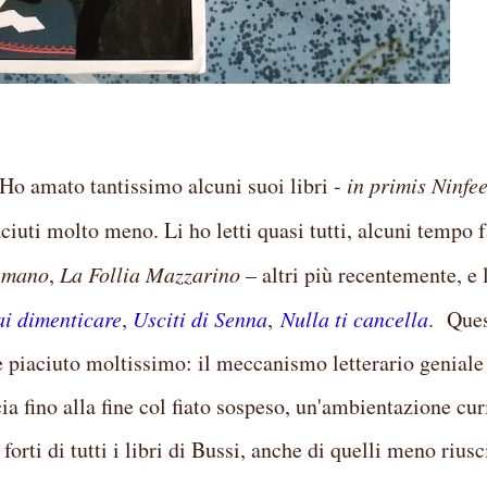
 Ho amato tantissimo alcuni suoi libri -
in primis Ninfe
aciuti molto meno. Li ho letti quasi tutti, alcuni tempo f
a mano
,
La Follia Mazzarino
– altri più recentemente, e 
i dimenticare
,
Usciti di Senna
,
Nulla ti cancella
. Ques
 è piaciuto moltissimo: il meccanismo letterario geniale
a fino alla fine col fiato sospeso, un'ambientazione cur
orti di tutti i libri di Bussi, anche di quelli meno riusci