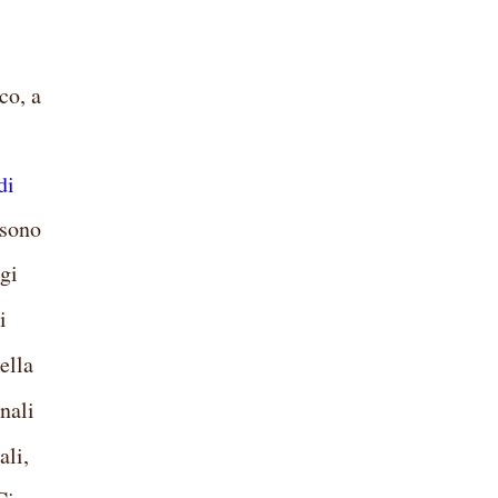
co, a
di
 sono
ggi
i
della
onali
ali,