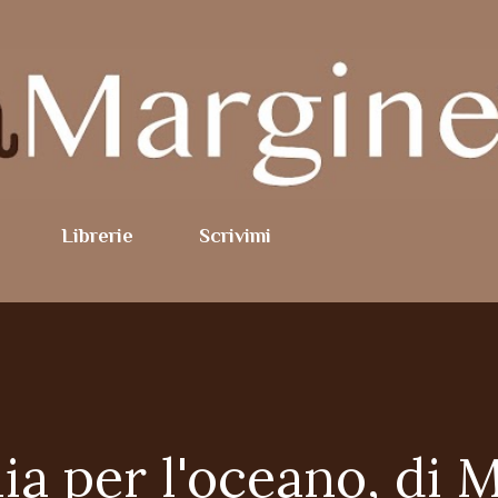
Passa ai contenuti principali
Librerie
Scrivimi
ia per l'oceano, di 