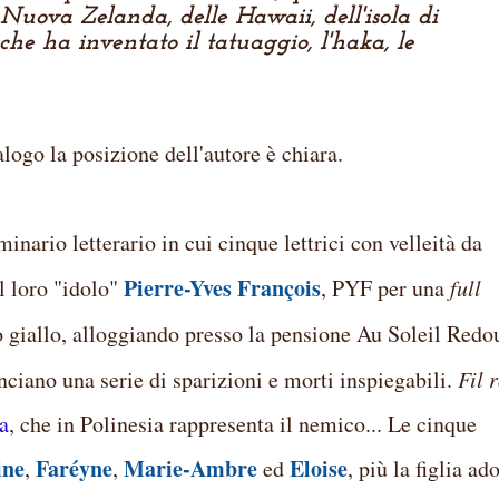
 Nuova Zelanda, delle Hawaii, dell'isola di
che ha inventato il tatuaggio, l'haka, le
alogo la posizione dell'autore è chiara.
inario letterario in cui cinque lettrici con velleità da
Pierre-Yves François
il loro "idolo"
, PYF per una
full
 giallo, alloggiando presso la pensione Au Soleil Redo
nciano una serie di sparizioni e morti inspiegabili.
Fil 
a
, che in Polinesia rappresenta il nemico... Le cinque
ne
Faréyne
Marie-Ambre
Eloise
,
,
ed
, più la figlia ad