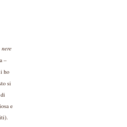
e nere
a –
li ho
to si
 di
iosa e
ti).