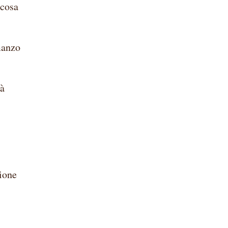
 cosa
omanzo
tà
zione