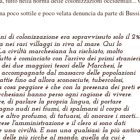
a, tutto nella norma delle colonizzazioni occidentali... 
na poco sottile e poco velata denuncia da parte di Bussi.
ni di colonizzazione era sopravvissuto solo il 2%
nei rari villaggi in riva al mare. Qui lo
a civiltà marchesiana ha rischiato, molto
Tutto è cominciato con l'arrivo dei primi stranieri
 dei due maggiori tesori delle Marchesi, le
o, accompagnato dal massacro delle popolazioni
attie fino ad allora sconosciute, tubercolosi,
 la cosa peggiore è che con la presenza dei preti e
rchesiani hanno perso ogni ragione di vivere.
e, di parlare la propria lingua, di portare
 bagno nudi nei fiumi, di spalmarsi il corpo di
 altro profumo, di tatuarsi, di onorare i morti...
ese l'amministrazione e il clero si sono dati
e una civiltà. E non una qualsiasi: la più antic
a delle più ricche al mondo, quella da cui è