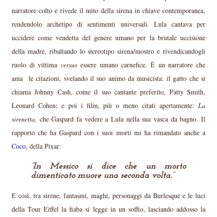
narratore colto e rivede il mito della sirena in chiave contemporanea,
rendendolo archetipo di sentimenti universali. Lula cantava per
uccidere come vendetta del genere umano per la brutale uccisione
della madre, ribaltando lo stereotipo sirena/mostro e rivendicandogli
ruolo di vittima
versus
essere umano carnefice. È un narratore che
ama le citazioni, svelando il suo animo da musicista: il gatto che si
chiama Johnny Cash, come il suo cantante preferito, Patty Smith,
Leonard Cohen; e poi i film, più o meno citati apertamente:
La
sirenetta,
che Gaspard fa vedere a Lula nella sua vasca da bagno. Il
rapporto che ha Gaspard con i suoi morti mi ha rimandato anche a
Coco
, della Pixar:
In Messico si dice che un morto
dimenticato muore una seconda volta.
E così, tra sirene, fantasmi, maghi, personaggi da Burlesque e le luci
della Tour Eiffel la fiaba si legge in un soffio, lasciando addosso la