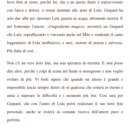
lieve fitta al cuore, perché lui, che a un amore finito è sopravvissuto
con fatica e dolore, è ormai immune alle armi di Lula. Gaspard ha
solo due albe per riportare Lula guarita in acqua, altrimenti morirà. E
nel frattempo l'amore, «l'ingrediente magico» investirà sia Gaspard
che Lula, sopraffacendo e vincendo anche sul Mito e rendendo il canto
leggendario di Lula inoffensivo, e anzi, motore di poesia e salvezza.
Più fiaba di così...
Non c'è un vero lieto fine, ma una speranza di eternità. E non posso
dire altro, perché i colpi di scena nel finale si susseguono e non voglio
svelare di più. Vi basti sapere che quando un amore è grande e
impossibile lascia sempre dietro di sé qualcosa che resterà in eterno e
aiuta a superare le difficoltà e i momenti più bui. Così sarà per
Gaspard, che con l'aiuto di Lula potrà realizzare il suo lieto fine
personale, anche se resterà in costante ricerca dell'amore puro e
perfetto.