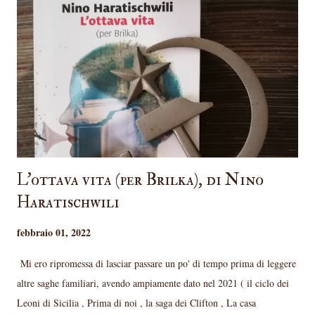
e i personaggi sono ben delineati. È un bel libro, ma mi aspettavo ben
di più da una storia curiosa e poco conosciuta come quella delle
assaggiatrici di Hitler. Il libro racconta le vicende di Rosa , che vive a
casa dei suoceri mentre il marito è in guerra in Russia e viene reclutata
come ass...
L'ottava vita (per Brilka), di Nino
Haratischwili
febbraio 01, 2022
Mi ero ripromessa di lasciar passare un po' di tempo prima di leggere
altre saghe familiari, avendo ampiamente dato nel 2021 ( il ciclo dei
Leoni di Sicilia , Prima di noi , la saga dei Clifton , La casa