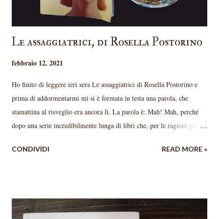
Le assaggiatrici, di Rosella Postorino
febbraio 12, 2021
Ho finito di leggere ieri sera Le assaggiatrici di Rosella Postorino e
prima di addormentarmi mi si è formata in testa una parola, che
stamattina al risveglio era ancora lì. La parola è: Mah! Mah, perché
dopo una serie incredibilmente lunga di libri che, per le ragioni più
disparate ho amato, questo mi ha lasciata perplessa. Premetto che era
CONDIVIDI
READ MORE »
da un bel po' che volevo leggerlo e forse, contrariamente al mio solito,
avevo alte aspettative. Le aspettative uccidono il piacere, dico sempre.
E infatti, è vero. Non che sia scritto male, eh, per carità, non mi
sognerei mai di dirlo, anzi. Vincitrice del Premio Campiello 2018, la
Postorino ha una prosa piacevole e fluida, la storia si segue benissimo