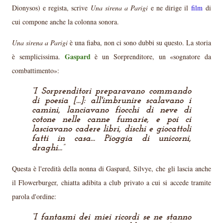
Dionysos) e regista, scrive
Una sirena a Parigi
e ne dirige il
film
di
cui compone anche la colonna sonora.
Una sirena a Parigi
è una fiaba, non ci sono dubbi su questo. La storia
Gaspard
è semplicissima.
è un Sorprenditore, un «sognatore da
combattimento»:
I Sorprenditori preparavano commando
di poesia [...]: all'imbrunire scalavano i
camini, lanciavano fiocchi di neve di
cotone nelle canne fumarie, e poi ci
lasciavano cadere libri, dischi e giocattoli
fatti in casa... Pioggia di unicorni,
draghi...
Questa è l'eredità della nonna di Gaspard, Silvye, che gli lascia anche
il Flowerburger, chiatta adibita a club privato a cui si accede tramite
parola d'ordine:
I fantasmi dei miei ricordi se ne stanno