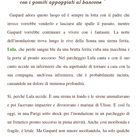
con i gomiti appoggiati al bancone.
Gaspard adora questo luogo ed è sempre in lotta con il padre che
invece vorrebbe venderlo e lasciarsi alle spalle il passato, mentre
Gaspard vorrebbe continuare a vivere con i fantasmi. La notte
dell'inondazione trova lungo le rive della Senna una sirena ferita,
Lula
, che perde sangue blu da una brutta ferita; ruba una macchina e
la porta al pronto soccorso. Nel parcheggio Lula canta e con il suo
canto uccide un infermiere che sta aspettando di tornare a casa con la
sua compagna, anch'essa infermiera, che è probabilmente incinta,
causandole un dolore di immensa profondità.
Sì, perché Lula uccide. È una sirena in fondo e le sirene ammaliavano
e poi facevano impazzire e divoravano i marinai di Ulisse. E così fa
oggi, in una Parigi sotto shock per l'inondazione in un parcheggio di
un frenetico pronto soccorso in piena attività. Anche così moribonda e
fragile, è letale. Ma Gaspard non muore ascoltandola, ha solo qualche