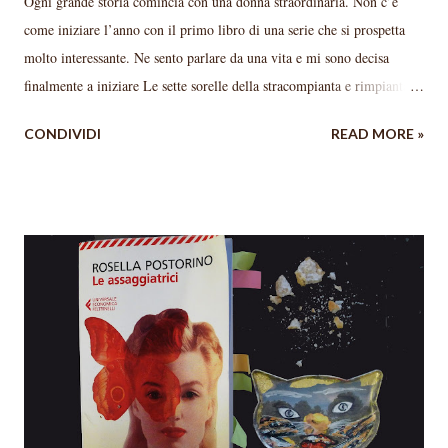
Ogni grande storia comincia con una donna straordinaria. Non c’è
come iniziare l’anno con il primo libro di una serie che si prospetta
molto interessante. Ne sento parlare da una vita e mi sono decisa
finalmente a iniziare Le sette sorelle della stracompianta e rimpianta
Lucinda Riley . Non so cosa mi aspettavo, forse niente, cosa che mi ha
CONDIVIDI
READ MORE »
fatto apprezzare ancora di più questo primo romanzo; non nascondo
che non vedo l’ora di leggere il secondo ( Ally nella tempesta ), anche
se dovrò - per ragioni “bibliotecarie” - dare la precedenza ad altri
libri. La trama penso sia stranota e comunque reperibile facilmente in
rete. In brevissimo: Pa’ Salt è l’eccentrico proprietario di Atlantis,
uno splendido castello sul lago di Ginevra. Periodicamente porta lì
una bambina adottata che chiama come una delle Pleiadi (le Sette
Sorelle, appunto), la lascia alle cure di Marina e riparte. A queste sei
bambine (sono sei, non sette, immagino si capirà il perché) darà la
possibilità di crescere ed eman...