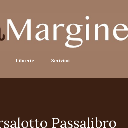
Passa ai contenuti principali
Librerie
Scrivimi
salotto Passalibro