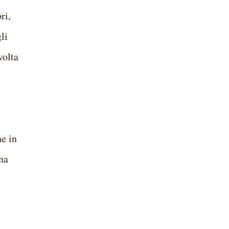
ri,
li
volta
ne in
una