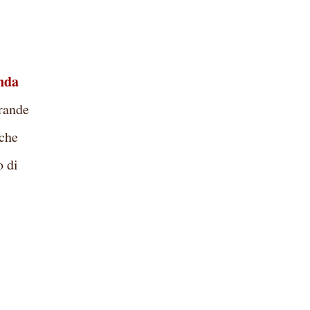
nda
grande
 che
o di
,