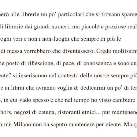
ò alle librerie un po’ particolari che si trovano sparse
di librerie dai grandi numeri, ma piccole e preziose rea
luoghi veri e non i non-luoghi che sempre di più le
 di massa vorrebbero che diventassero. Credo moltissi
me posto di riflessione, di pace, di conoscenza e sono cu
nte” si inseriscono nel contesto delle nostre sempre pi
e e ai librai che avranno voglia di dedicarmi un po’ di te
o, in cui vado spesso e che nel tempo ho visto cambiare
hors, negozi di catena, ristoranti etnici... pur mantene
ahimè Milano non ha saputo mantenere per niente. Ma q