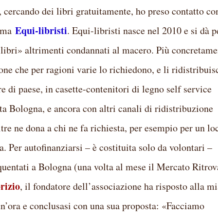
, cercando dei libri gratuitamente, ho preso contatto co
Equi-libristi
iama
. Equi-libristi nasce nel 2010 e si dà p
 libri» altrimenti condannati al macero. Più concretame
one che per ragioni varie lo richiedono, e li ridistribuis
e di paese, in casette-contenitori di legno self service
tta Bologna, e ancora con altri canali di ridistribuzione
ltre ne dona a chi ne fa richiesta, per esempio per un lo
. Per autofinanziarsi – è costituita solo da volontari –
quentati a Bologna (una volta al mese il Mercato Ritrov
rizio
, il fondatore dell’associazione ha risposto alla m
un’ora e conclusasi con una sua proposta: «Facciamo