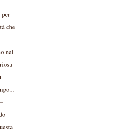
 per
ltà che
mo nel
riosa
ù
mpo...
 –
ndo
uesta