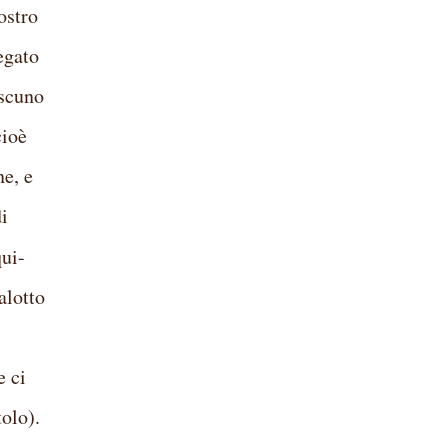
ostro
egato
ascuno
cioè
ne, e
di
qui-
alotto
e ci
olo).