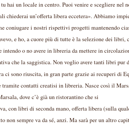
, tu hai un locale in centro. Puoi venire e scegliere nel n
quali chiederai un’offerta libera eccetera». Abbiamo impi
me coniugare i nostri rispettivi progetti mantenendo ci
evo, e ho, a cuore più di tutte è la selezione dei libri, 
e intendo o no avere in libreria da mettere in circolazio
tiva che la saggistica. Non voglio avere tanti libri pur 
ra ci sono riuscita, in gran parte grazie ai recuperi di E
e tramite contatti creatisi in libreria. Nasce così il Mars
arsala, dove c’è già un ristorantino che si
iva, con libri di seconda mano, offerta libera (sulla qual
to non sempre va da sé, anzi. Ma sarà per un altro capit