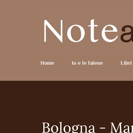
Home
Io e le falene
Libri
Bologna - Mar