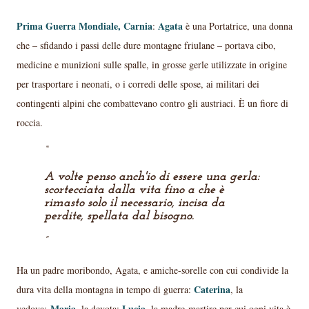
Prima Guerra Mondiale, Carnia
Agata
:
è una Portatrice, una donna
che – sfidando i passi delle dure montagne friulane – portava cibo,
medicine e munizioni sulle spalle, in grosse gerle utilizzate in origine
per trasportare i neonati, o i corredi delle spose, ai militari dei
contingenti alpini che combattevano contro gli austriaci. È un fiore di
roccia.
A volte penso anch'io di essere una gerla:
scortecciata dalla vita fino a che è
rimasto solo il necessario, incisa da
perdite, spellata dal bisogno.
Ha un padre moribondo, Agata, e amiche-sorelle con cui condivide la
Caterina
dura vita della montagna in tempo di guerra:
, la
Maria
Lucia
vedova;
, la devota;
, la madre-martire per cui ogni vita è