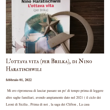
di più da una storia curiosa e poco conosciuta come quella delle
assaggiatrici di Hitler. Il libro racconta le vicende di Rosa , che vive a
casa dei suoceri mentre il marito è in guerra in Russia e viene reclutata
come ass...
L'ottava vita (per Brilka), di Nino
Haratischwili
febbraio 01, 2022
Mi ero ripromessa di lasciar passare un po' di tempo prima di leggere
altre saghe familiari, avendo ampiamente dato nel 2021 ( il ciclo dei
Leoni di Sicilia , Prima di noi , la saga dei Clifton , La casa