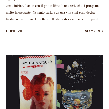
come iniziare l’anno con il primo libro di una serie che si prospetta
molto interessante. Ne sento parlare da una vita e mi sono decisa
finalmente a iniziare Le sette sorelle della stracompianta e rimpianta
Lucinda Riley . Non so cosa mi aspettavo, forse niente, cosa che mi ha
CONDIVIDI
READ MORE »
fatto apprezzare ancora di più questo primo romanzo; non nascondo
che non vedo l’ora di leggere il secondo ( Ally nella tempesta ), anche
se dovrò - per ragioni “bibliotecarie” - dare la precedenza ad altri
libri. La trama penso sia stranota e comunque reperibile facilmente in
rete. In brevissimo: Pa’ Salt è l’eccentrico proprietario di Atlantis,
uno splendido castello sul lago di Ginevra. Periodicamente porta lì
una bambina adottata che chiama come una delle Pleiadi (le Sette
Sorelle, appunto), la lascia alle cure di Marina e riparte. A queste sei
bambine (sono sei, non sette, immagino si capirà il perché) darà la
possibilità di crescere ed eman...