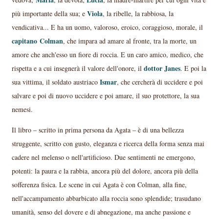
Viola
più importante della sua; e
, la ribelle, la rabbiosa, la
vendicativa... E ha un uomo, valoroso, eroico, coraggioso, morale, il
capitano
Colman
, che impara ad amare al fronte, tra la morte, un
amore che anch'esso un fiore di roccia. E un caro amico, medico, che
dottor Janes
rispetta e a cui insegnerà il valore dell'onore, il
. E poi la
Ismar
sua vittima, il soldato austriaco
, che cercherà di uccidere e poi
salvare e poi di nuovo uccidere e poi amare, il suo protettore, la sua
nemesi.
Il libro – scritto in prima persona da Agata – è di una bellezza
struggente, scritto con gusto, eleganza e ricerca della forma senza mai
cadere nel melenso o nell'artificioso. Due sentimenti ne emergono,
potenti: la paura e la rabbia, ancora più del dolore, ancora più della
sofferenza fisica. Le scene in cui Agata è con Colman, alla fine,
nell'accampamento abbarbicato alla roccia sono splendide; trasudano
umanità, senso del dovere e di abnegazione, ma anche passione e