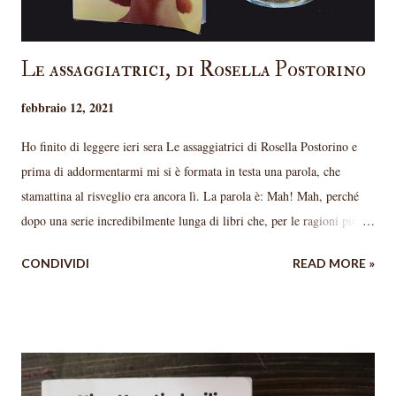
Le assaggiatrici, di Rosella Postorino
febbraio 12, 2021
Ho finito di leggere ieri sera Le assaggiatrici di Rosella Postorino e
prima di addormentarmi mi si è formata in testa una parola, che
stamattina al risveglio era ancora lì. La parola è: Mah! Mah, perché
dopo una serie incredibilmente lunga di libri che, per le ragioni più
disparate ho amato, questo mi ha lasciata perplessa. Premetto che era
CONDIVIDI
READ MORE »
da un bel po' che volevo leggerlo e forse, contrariamente al mio solito,
avevo alte aspettative. Le aspettative uccidono il piacere, dico sempre.
E infatti, è vero. Non che sia scritto male, eh, per carità, non mi
sognerei mai di dirlo, anzi. Vincitrice del Premio Campiello 2018, la
Postorino ha una prosa piacevole e fluida, la storia si segue benissimo
e i personaggi sono ben delineati. È un bel libro, ma mi aspettavo ben