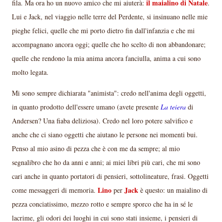
il maialino di Natale
fila. Ma ora ho un nuovo amico che mi aiuterà:
.
Lui e Jack, nel viaggio nelle terre del Perdente, si insinuano nelle mie
pieghe felici, quelle che mi porto dietro fin dall'infanzia e che mi
accompagnano ancora oggi; quelle che ho scelto di non abbandonare;
quelle che rendono la mia anima ancora fanciulla, anima a cui sono
molto legata.
Mi sono sempre dichiarata "animista": credo nell'anima degli oggetti,
in quanto prodotto dell'essere umano (avete presente
La teiera
di
Andersen? Una fiaba deliziosa). Credo nel loro potere salvifico e
anche che ci siano oggetti che aiutano le persone nei momenti bui.
Penso al mio asino di pezza che è con me da sempre; al mio
segnalibro che ho da anni e anni; ai miei libri più cari, che mi sono
cari anche in quanto portatori di pensieri, sottolineature, frasi. Oggetti
Lino
Jack
come messaggeri di memoria.
per
è questo: un maialino di
pezza conciatissimo, mezzo rotto e sempre sporco che ha in sé le
lacrime, gli odori dei luoghi in cui sono stati insieme, i pensieri di