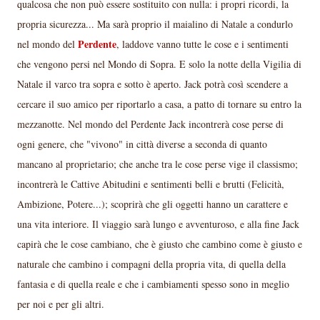
qualcosa che non può essere sostituito con nulla: i propri ricordi, la
propria sicurezza... Ma sarà proprio il maialino di Natale a condurlo
Perdente
nel mondo del
, laddove vanno tutte le cose e i sentimenti
che vengono persi nel Mondo di Sopra. E solo la notte della Vigilia di
Natale il varco tra sopra e sotto è aperto. Jack potrà così scendere a
cercare il suo amico per riportarlo a casa, a patto di tornare su entro la
mezzanotte. Nel mondo del Perdente Jack incontrerà cose perse di
ogni genere, che "vivono" in città diverse a seconda di quanto
mancano al proprietario; che anche tra le cose perse vige il classismo;
incontrerà le Cattive Abitudini e sentimenti belli e brutti (Felicità,
Ambizione, Potere...); scoprirà che gli oggetti hanno un carattere e
una vita interiore. Il viaggio sarà lungo e avventuroso, e alla fine Jack
capirà che le cose cambiano, che è giusto che cambino come è giusto e
naturale che cambino i compagni della propria vita, di quella della
fantasia e di quella reale e che i cambiamenti spesso sono in meglio
per noi e per gli altri.