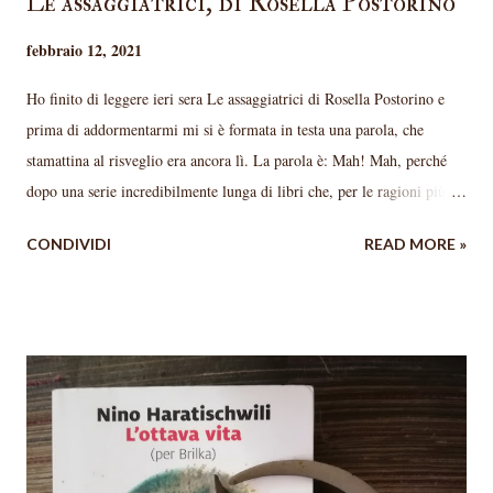
Le assaggiatrici, di Rosella Postorino
febbraio 12, 2021
Ho finito di leggere ieri sera Le assaggiatrici di Rosella Postorino e
prima di addormentarmi mi si è formata in testa una parola, che
stamattina al risveglio era ancora lì. La parola è: Mah! Mah, perché
dopo una serie incredibilmente lunga di libri che, per le ragioni più
disparate ho amato, questo mi ha lasciata perplessa. Premetto che era
CONDIVIDI
READ MORE »
da un bel po' che volevo leggerlo e forse, contrariamente al mio solito,
avevo alte aspettative. Le aspettative uccidono il piacere, dico sempre.
E infatti, è vero. Non che sia scritto male, eh, per carità, non mi
sognerei mai di dirlo, anzi. Vincitrice del Premio Campiello 2018, la
Postorino ha una prosa piacevole e fluida, la storia si segue benissimo
e i personaggi sono ben delineati. È un bel libro, ma mi aspettavo ben
di più da una storia curiosa e poco conosciuta come quella delle
assaggiatrici di Hitler. Il libro racconta le vicende di Rosa , che vive a