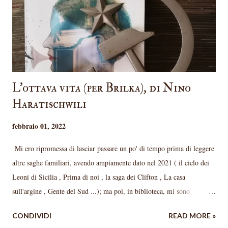
casa dei suoceri mentre il marito è in guerra in Russia e viene reclutata
come ass...
L'ottava vita (per Brilka), di Nino
Haratischwili
febbraio 01, 2022
Mi ero ripromessa di lasciar passare un po' di tempo prima di leggere
altre saghe familiari, avendo ampiamente dato nel 2021 ( il ciclo dei
Leoni di Sicilia , Prima di noi , la saga dei Clifton , La casa
sull'argine , Gente del Sud ...); ma poi, in biblioteca, mi sono
ritrovata tra le mani questo tomo notevole di più di mille pagine, e mi
CONDIVIDI
READ MORE »
sono incuriosita. In più, Nino Haratischwili nasce drammaturga e