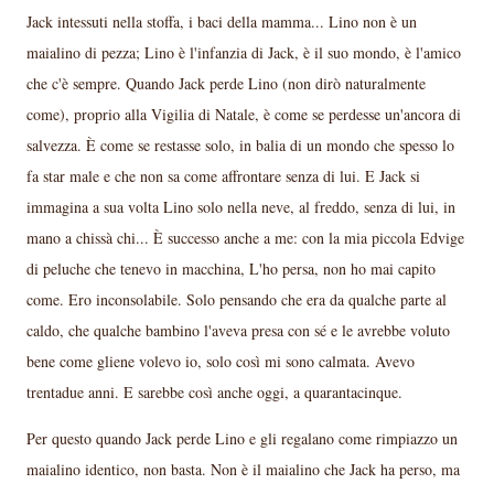
Jack intessuti nella stoffa, i baci della mamma... Lino non è un
maialino di pezza; Lino è l'infanzia di Jack, è il suo mondo, è l'amico
che c'è sempre. Quando Jack perde Lino (non dirò naturalmente
come), proprio alla Vigilia di Natale, è come se perdesse un'ancora di
salvezza. È come se restasse solo, in balia di un mondo che spesso lo
fa star male e che non sa come affrontare senza di lui. E Jack si
immagina a sua volta Lino solo nella neve, al freddo, senza di lui, in
mano a chissà chi... È successo anche a me: con la mia piccola Edvige
di peluche che tenevo in macchina, L'ho persa, non ho mai capito
come. Ero inconsolabile. Solo pensando che era da qualche parte al
caldo, che qualche bambino l'aveva presa con sé e le avrebbe voluto
bene come gliene volevo io, solo così mi sono calmata. Avevo
trentadue anni. E sarebbe così anche oggi, a quarantacinque.
Per questo quando Jack perde Lino e gli regalano come rimpiazzo un
maialino identico, non basta. Non è il maialino che Jack ha perso, ma