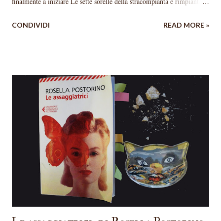
finalmente a iniziare Le sette sorelle della stracompianta e rimpianta
Lucinda Riley . Non so cosa mi aspettavo, forse niente, cosa che mi ha
CONDIVIDI
READ MORE »
fatto apprezzare ancora di più questo primo romanzo; non nascondo
che non vedo l’ora di leggere il secondo ( Ally nella tempesta ), anche
se dovrò - per ragioni “bibliotecarie” - dare la precedenza ad altri
libri. La trama penso sia stranota e comunque reperibile facilmente in
rete. In brevissimo: Pa’ Salt è l’eccentrico proprietario di Atlantis,
uno splendido castello sul lago di Ginevra. Periodicamente porta lì
una bambina adottata che chiama come una delle Pleiadi (le Sette
Sorelle, appunto), la lascia alle cure di Marina e riparte. A queste sei
bambine (sono sei, non sette, immagino si capirà il perché) darà la
possibilità di crescere ed eman...